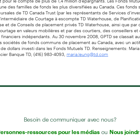
'une des familles de fonds les plus diversifiées au Canada. Ces fonds s
ursales de TD Canada Trust (par les représentants de Services d'inv
 l'intermédiaire de Courtage à escompte TD Waterhouse, de Planificati
e et de Conseils de placement privés TD Waterhouse, ainsi que par
urtage en valeurs mobilières et par des courtiers, des conseillers et
rs financiers indépendants. Au 30 novembre 2008, GPTD se classait a
es sociétés de fonds communs de placement au Canada, avec un acti
s de dollars investi dans les Fonds Mutuels TD. Renseignements: Mari
cier Banque TD, (416) 983-4093,
maria.leung@td.com
Besoin de communiquer avec nous?
ou
ersonnes-ressources pour les médias
Nous joind