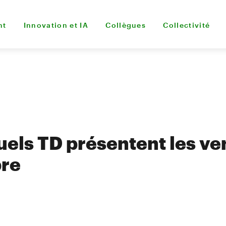
nt
Innovation et IA
Collègues
Collectivité
els TD présentent les ve
re