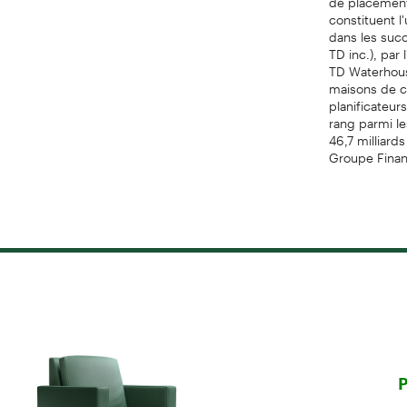
constituent l
dans les succ
TD inc.), par
TD Waterhous
maisons de co
planificateu
rang parmi l
46,7 milliard
Groupe Finan
P