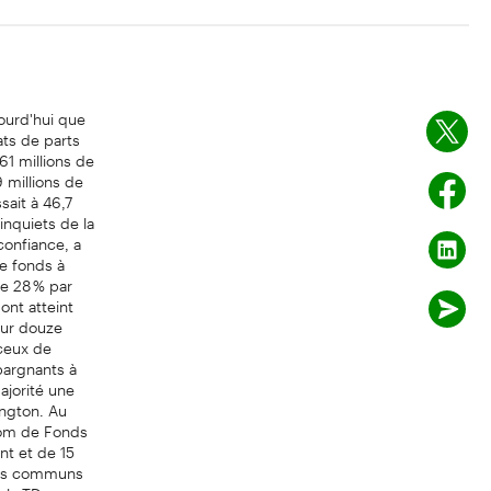
ourd'hui que
ts de parts
61 millions de
 millions de
sait à 46,7
inquiets de la
confiance, a
e fonds à
de 28 % par
ont atteint
Sur douze
 ceux de
pargnants à
ajorité une
ington. Au
e nom de Fonds
t et de 15
onds communs
els TD