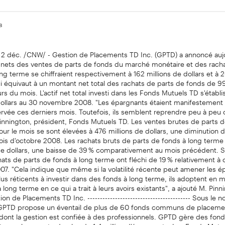
08
2 déc. /CNW/ - Gestion de Placements TD Inc. (GPTD) a annoncé auj
 nets des ventes de parts de fonds du marché monétaire et des racha
ng terme se chiffraient respectivement à 162 millions de dollars et à 2
ui équivaut à un montant net total des rachats de parts de fonds de 99
rs du mois. L'actif net total investi dans les Fonds Mutuels TD s'établis
dollars au 30 novembre 2008. "Les épargnants étaient manifestement 
servée ces derniers mois. Toutefois, ils semblent reprendre peu à peu 
innington, président, Fonds Mutuels TD. Les ventes brutes de parts d
ur le mois se sont élevées à 476 millions de dollars, une diminution 
is d'octobre 2008. Les rachats bruts de parts de fonds à long terme 
 de dollars, une baisse de 39 % comparativement au mois précédent. 
hats de parts de fonds à long terme ont fléchi de 19 % relativement à
7. "Cela indique que même si la volatilité récente peut amener les é
us réticents à investir dans des fonds à long terme, ils adoptent en m
 long terme en ce qui a trait à leurs avoirs existants", a ajouté M. Pinn
on de Placements TD Inc. ----------------------------------------- Sous l
GPTD propose un éventail de plus de 60 fonds communs de placemen
s dont la gestion est confiée à des professionnels. GPTD gère des f
 pour le compte de plus de 1,4 million d'épargnants. Les Fonds Mutu