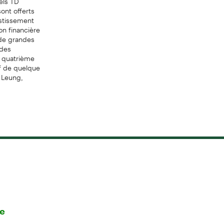
ont offerts
estissement
on financière
 de grandes
 des
u quatrième
f de quelque
a Leung,
re