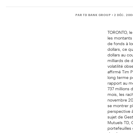
PAR TD BANK GROUP
• 2 DÉC. 20
TORONTO, le 
les montants
de fonds à lo
dollars, ce q
dollars au cou
milliards de 
volatilité ob
affirmé Tim P
long terme po
rapport au mo
737 millions
mois, les rac
novembre 200
se montrer pl
perspective à
sujet de Gesti
Mutuels TD, 
portefeuille
de placement