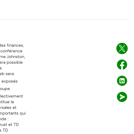
des finances,
a conférence
Mme Johnston,
era possible
s
Web sera
es exposés
roupe
llectivement
itue la
sales et
importants qui
nde :
rust et TD
s TD
s bannières