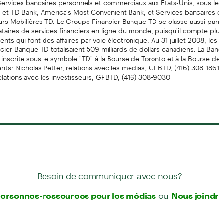
 et TD Bank, America's Most Convenient Bank; et Services bancaires 
rs Mobilières TD. Le Groupe Financier Banque TD se classe aussi par
taires de services financiers en ligne du monde, puisqu'il compte pl
ients qui font des affaires par voie électronique. Au 31 juillet 2008, les
ier Banque TD totalisaient 509 milliards de dollars canadiens. La Ba
inscrite sous le symbole "TD" à la Bourse de Toronto et à la Bourse d
s: Nicholas Petter, relations avec les médias, GFBTD, (416) 308-1861
lations avec les investisseurs, GFBTD, (416) 308-9030
Besoin de communiquer avec nous?
ou
ersonnes-ressources pour les médias
Nous joind