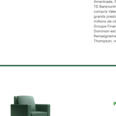
TD Banknorth
compris Valeu
grands presta
millions de cl
Groupe Financ
Dominion est 
Renseignement
Thompson, re
P