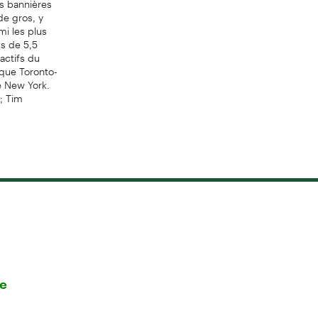
de gros, y
mi les plus
us de 5,5
 actifs du
nque Toronto-
e New York.
; Tim
re