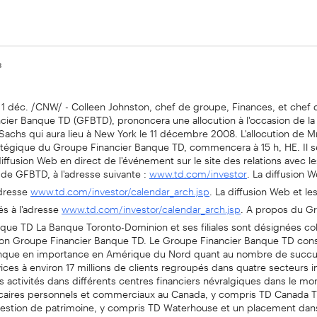
8
1 déc. /CNW/ - Colleen Johnston, chef de groupe, Finances, et chef 
cier Banque TD (GFBTD), prononcera une allocution à l'occasion de l
achs qui aura lieu à New York le 11 décembre 2008. L'allocution de 
ratégique du Groupe Financier Banque TD, commencera à 15 h, HE. Il s
diffusion Web en direct de l'événement sur le site des relations avec le
 de GFBTD, à l'adresse suivante :
. La diffusion 
www.td.com/investor
adresse
. La diffusion Web et l
www.td.com/investor/calendar_arch.jsp
és à l'adresse
. A propos du G
www.td.com/investor/calendar_arch.jsp
nque TD La Banque Toronto-Dominion et ses filiales sont désignées co
tion Groupe Financier Banque TD. Le Groupe Financier Banque TD const
que en importance en Amérique du Nord quant au nombre de succur
vices à environ 17 millions de clients regroupés dans quatre secteurs 
s activités dans différents centres financiers névralgiques dans le mo
caires personnels et commerciaux au Canada, y compris TD Canada T
estion de patrimoine, y compris TD Waterhouse et un placement dan
Services bancaires personnels et commerciaux aux Etats-Unis, sous le