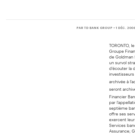
PAR TD BANK GROUP
• 1 DÉC. 200
TORONTO, le 
Groupe Finan
de Goldman S
un survol st
d'écouter la 
investisseurs
archivée à l'
seront archiv
Financier Ba
par l'appella
septième ban
offre ses ser
exercent leur
Services ban
Assurance; G
Ameritrade; 