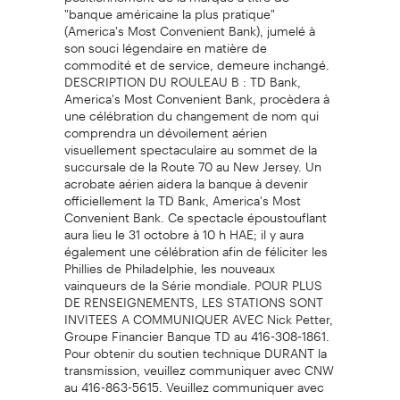
"banque américaine la plus pratique"
(America's Most Convenient Bank), jumelé à
son souci légendaire en matière de
commodité et de service, demeure inchangé.
DESCRIPTION DU ROULEAU B : TD Bank,
America's Most Convenient Bank, procèdera à
une célébration du changement de nom qui
comprendra un dévoilement aérien
visuellement spectaculaire au sommet de la
succursale de la Route 70 au New Jersey. Un
acrobate aérien aidera la banque à devenir
officiellement la TD Bank, America's Most
Convenient Bank. Ce spectacle époustouflant
aura lieu le 31 octobre à 10 h HAE; il y aura
également une célébration afin de féliciter les
Phillies de Philadelphie, les nouveaux
vainqueurs de la Série mondiale. POUR PLUS
DE RENSEIGNEMENTS, LES STATIONS SONT
INVITEES A COMMUNIQUER AVEC Nick Petter,
Groupe Financier Banque TD au 416-308-1861.
Pour obtenir du soutien technique DURANT la
transmission, veuillez communiquer avec CNW
au 416-863-5615. Veuillez communiquer avec
pour obtenir un accès