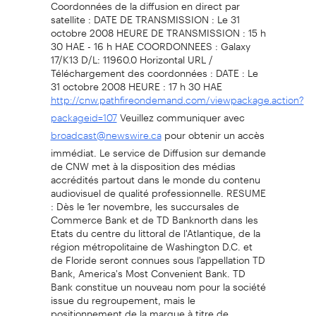
Coordonnées de la diffusion en direct par
satellite : DATE DE TRANSMISSION : Le 31
octobre 2008 HEURE DE TRANSMISSION : 15 h
30 HAE - 16 h HAE COORDONNEES : Galaxy
17/K13 D/L: 11960.0 Horizontal URL /
Téléchargement des coordonnées : DATE : Le
31 octobre 2008 HEURE : 17 h 30 HAE
http://cnw.pathfireondemand.com/viewpackage.action?
Veuillez communiquer avec
packageid=107
pour obtenir un accès
broadcast@newswire.ca
immédiat. Le service de Diffusion sur demande
de CNW met à la disposition des médias
accrédités partout dans le monde du contenu
audiovisuel de qualité professionnelle. RESUME
: Dès le 1er novembre, les succursales de
Commerce Bank et de TD Banknorth dans les
Etats du centre du littoral de l'Atlantique, de la
région métropolitaine de Washington D.C. et
de Floride seront connues sous l'appellation TD
Bank, America's Most Convenient Bank. TD
Bank constitue un nouveau nom pour la société
issue du regroupement, mais le
positionnement de la marque à titre de