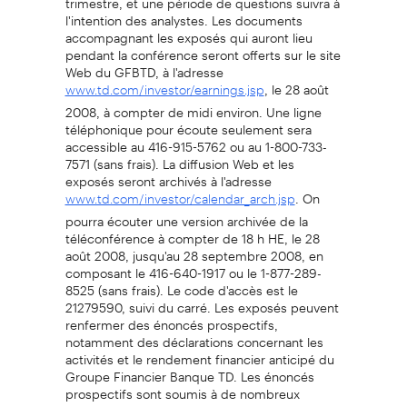
l'intention des analystes. Les documents
accompagnant les exposés qui auront lieu
pendant la conférence seront offerts sur le site
Web du GFBTD, à l'adresse
, le 28 août
www.td.com/investor/earnings.jsp
2008, à compter de midi environ. Une ligne
téléphonique pour écoute seulement sera
accessible au 416-915-5762 ou au 1-800-733-
7571 (sans frais). La diffusion Web et les
exposés seront archivés à l'adresse
. On
www.td.com/investor/calendar_arch.jsp
pourra écouter une version archivée de la
téléconférence à compter de 18 h HE, le 28
août 2008, jusqu'au 28 septembre 2008, en
composant le 416-640-1917 ou le 1-877-289-
8525 (sans frais). Le code d'accès est le
21279590, suivi du carré. Les exposés peuvent
renfermer des énoncés prospectifs,
notamment des déclarations concernant les
activités et le rendement financier anticipé du
Groupe Financier Banque TD. Les énoncés
prospectifs sont soumis à de nombreux
risques et incertitudes pouvant entraîner un