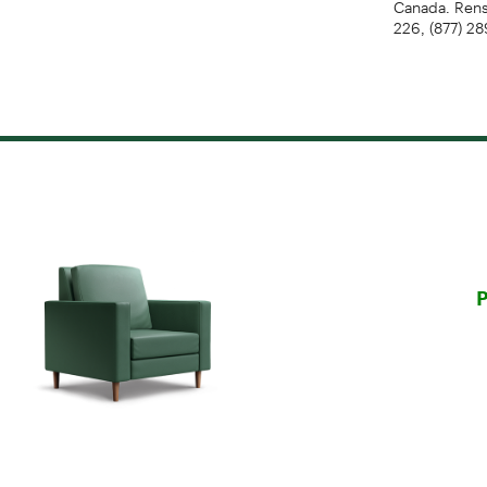
226, (877) 2
P