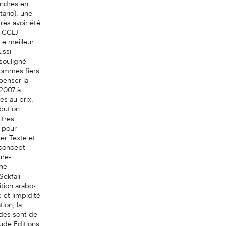
tario), une
près avoir été
e CCLJ
 Le meilleur
ussi
 souligné
sommes fiers
penser la
 2007 à
es au prix.
ibution
itres
e pour
er Texte et
 concept
ure-
une
Sekfali
ition arabo-
 et limpidité
ion, la
udes sont de
oude Editions