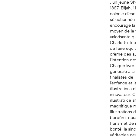
1867; Elijah, 
colonie d'escl
sélectionnée
encourage la l
moyen de le 
valorisante q
Charlotte Tee
de faire équi
crème des aut
l'intention d
Chaque livre i
générale à la 
finalistes de
l'enfance et 
illustrations
innovateur. C
illustratrice 
magnifique mi
Illustrations
berbère, nous
transmet de n
bonté, la sin
véritables oe