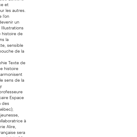
ce et
ur les autres.
 l'on
devenir un
llustrations
 histoire de
ns la
xte, sensible
bouche de la
phie Texte de
e histoire
'harmonisent
le sens de la
y
professeure
écaire Espace
n des
uébec);
 jeunesse,
laboratrice à
ie Alire,
rançaise sera
tréal, le 29