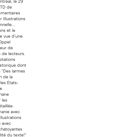
x TD de
ommentaires
 Illustrations
nelle...
ons et le
de vue d'une
 Oppel
teur de
 de lecteurs.
otations
istorique dont
a "Des larmes
n de la
les Etats-
re
Shane
 les
taillée.
manie avec
llustrations
e avec
 chatoyantes
lité du texte!"