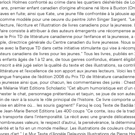
11 ans, premier enfant canadien d'origine africaine né libre à Buxton (On
aves en fuite; ainsi que Kate, une jeune fille confrontée à la jalousie a
 comme modèle pour une oeuvre du peintre John Singer Sargent. "L
ecture, l'écriture et l'illustration de livres canadiens pour la jeunesse.
faire consiste à attribuer à des auteurs émergents une récompense a
ue le Prix TD de littérature canadienne pour l'enfance et la jeunesse, a
ple, directrice générale du Centre canadien du livre jeunesse. Nous 
pe avec la Banque TD dans cette initiative stimulante qui vise à récom
eurs canadiens de livres pour les jeunes." Tous les livres, publiés en
es enfants âgés de 1 à 12 ans, de tous genres confondus, étaient éligibl
nscrit a été jugé selon la qualité du texte et des illustrations, sa contr
littérature et l'excellence de son apport aux jeunes lecteurs. Voici les t
 langue française de l'édition 2008 du Prix TD de littérature canadienn
la jeunesse ainsi que, pour chacun, les commentaires des jurés : Chest
 de Mélanie Watt Editions Scholastic "Cet album humoristique est d'un
hester le chat, personnage prétentieux et taquin, se joue de son aute
afin de ravir à la souris le rôle principal de l'histoire. Ce livre comporte 
se en abîme où... les souris gagnent!" Farouj le coq Texte de Badiâa 
 de Jean-Marie Benoit Editions Les 400 coups "Ce conte, issu de la trad
 transporte dans l'intemporalité. Le récit avec une grande délicatesse
ombreuses valeurs; le respect d'autrui, la persévérance, la déterminat
cérité et la foi en un monde meilleur. Les illustrations de couleurs cha
uvres d'art." Le Mur Texte d'Angèle Delaunois Illustrations de Pierre H