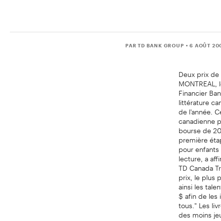
PAR TD BANK GROUP
• 6 AOÛT 20
Deux prix de
MONTREAL, le
Financier Ban
littérature c
de l'année. C
canadienne pa
bourse de 20 
première étap
pour enfants 
lecture, a a
TD Canada Tru
prix, le plus
ainsi les tal
$ afin de les
tous." Les li
des moins je
: un jeune S