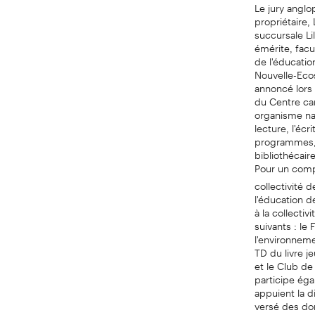
Le jury angl
propriétaire,
succursale Li
émérite, facu
de l'éducatio
Nouvelle-Ecos
annoncé lors 
du Centre can
organisme nat
lecture, l'écr
programmes, l
bibliothécair
Pour un comp
collectivité 
l'éducation d
à la collecti
suivants : le
l'environnem
TD du livre 
et le Club de
participe éga
appuient la d
versé des don
Canada. Rens