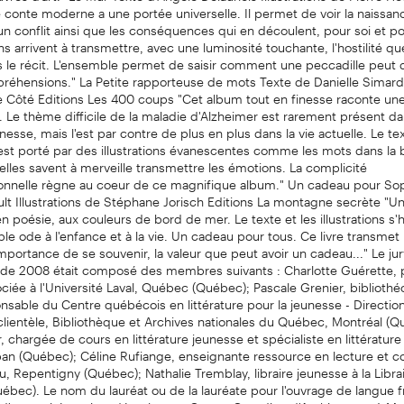
Ce conte moderne a une portée universelle. Il permet de voir la naissan
'un conflit ainsi que les conséquences qui en découlent, pour soi et po
ons arrivent à transmettre, avec une luminosité touchante, l'hostilité que
s le récit. L'ensemble permet de saisir comment une peccadille peut 
éhensions." La Petite rapporteuse de mots Texte de Danielle Simard I
 Côté Editions Les 400 coups "Cet album tout en finesse raconte une
s. Le thème difficile de la maladie d'Alzheimer est rarement présent da
unesse, mais l'est par contre de plus en plus dans la vie actuelle. Le te
est porté par des illustrations évanescentes comme les mots dans la 
lles savent à merveille transmettre les émotions. La complicité
ionnelle règne au coeur de ce magnifique album." Un cadeau pour So
ult Illustrations de Stéphane Jorisch Editions La montagne secrète "Un
 en poésie, aux couleurs de bord de mer. Le texte et les illustrations s
ble ode à l'enfance et à la vie. Un cadeau pour tous. Ce livre transmet 
'importance de se souvenir, la valeur que peut avoir un cadeau..." Le jur
de 2008 était composé des membres suivants : Charlotte Guérette, 
ociée à l'Université Laval, Québec (Québec); Pascale Grenier, biblioth
nsable du Centre québécois en littérature pour la jeunesse - Directio
 clientèle, Bibliothèque et Archives nationales du Québec, Montréal (Q
 chargée de cours en littérature jeunesse et spécialiste en littérature
n (Québec); Céline Rufiange, enseignante ressource en lecture et col
u, Repentigny (Québec); Nathalie Tremblay, libraire jeunesse à la Librair
ébec). Le nom du lauréat ou de la lauréate pour l'ouvrage de langue f
d'une soirée qui se déroulera au Centre Canadien d'Architecture à Mon