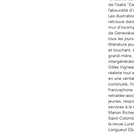
de l'Isatis "
l'absurdité d
Les illustrati
retrouve dan
mur d'incompr
de Geneviève
tous les jour
littérature je
et touchant, 
grand-mère, e
intergénérat
Gilles Vignea
réaliste tout
en une vérita
continuité, l
francophone 
retraitée-ass
jeunes, respo
services à la
Manon Richer,
Saint-Colomba
la revue Lurel
Longueuil (Qu
annoncé lors 