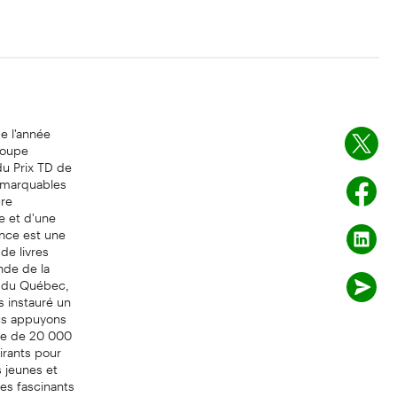
e l'année
roupe
du Prix TD de
remarquables
ure
e et d'une
ance est une
de livres
nde de la
n du Québec,
s instauré un
ous appuyons
urse de 20 000
pirants pour
s jeunes et
es fascinants
ondres en