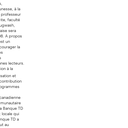
s,
unesse, à la
, professeur
te, faculté
Pugwash,
aise sera
08. A propos
est un
courager la
es
s
unes lecteurs.
ion à la
sation et
 contribution
 programmes
 canadienne
mmunautaire
 La Banque TD
 locale qui
Banque TD a
ut au
688, poste