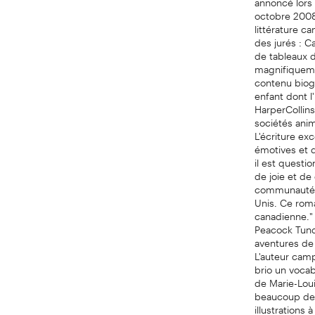
octobre 2008.
littérature c
des jurés : Ca
de tableaux d
magnifiquemen
contenu biogr
enfant dont 
HarperCollins
sociétés anim
L'écriture ex
émotives et d
il est questi
de joie et de
communauté de
Unis. Ce roma
canadienne."
Peacock Tundr
aventures de 
L'auteur cam
brio un vocab
de Marie-Lou
beaucoup de j
illustrations 