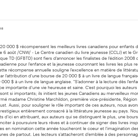
08
 20 000 $ récompensent les meilleurs livres canadiens pour enfants d
 6 août /CNW/ - Le Centre canadien du livre jeunesse (CCLJ) et le G
que TD (GFBTD) sont fiers d'annoncer les finalistes de l'édition 2008 
anadienne pour l'enfance et la jeunesse couronnant les livres les plus 
ette récompense annuelle souligne l'excellence en matière de littérat
r l'attribution d'une bourse de 20 000 $ à un livre de langue français
000 $ à un livre de langue anglaise. "S'adonner à la lecture dès l'enf
e importante d'une vie heureuse et saine. C'est pourquoi les auteurs 
sont si importants; ils initient les jeunes Canadiens au merveilleux mo
ffirmé madame Christine Marchildon, première vice-présidente, Régio
st. Aussi, pour souligner le rôle important de ces auteurs, nous avon
 prestigieux entièrement consacré à la littérature jeunesse au pays. N
ents d'ici en attribuant, aux auteurs qui se distinguent le plus, une bo
 inciter à poursuivre leurs rêves et à continuer de signer des livres ins
vres en nomination cette année toucheront le coeur et l'imagination de
unes de partout. Les lecteurs s'attacheront d'emblée à des personnag
herlock Holmes confronté au crime dans les quartiers déshérités de L