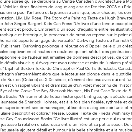
 Voici les titres finalistes de langue anglaise de l'édition 2008 du Pri
anadienne pour l'enfance et la jeunesse ainsi que, pour chacun, les c
rnation, Lily, Lily, Rose: The Story of a Painting Texte de Hugh Brewster
e John Singer Sargent Kids Can Press "Un livre d'une teneur exception
t écrit et produit. Empreint d'un souci d'équilibre entre les illustrati
aphique et historique, le processus de création repose sur le point 
l'humanité apporte un gage de véracité." Darkwing Texte de Kenneth
 Publishers "Darkwing prolonge la réputation d'Oppel, celle d'un créa
ales captivantes et hautes en couleurs qui ont séduit des générations
ceptionnelle de l'auteur est émaillée de données descriptives, de conn
e détails visuels qui évoquent avec richesse et minutie l'univers préh
on." Elijah of Buxton Texte de Christopher Paul Curtis Scholastic Canad
 chagrin s'entremêlent alors que le lecteur est plongé dans le quotidie
 Buxton (Ontario) au XIXe siècle, où vivent des esclaves qui ont fui 
n est un rappel vibrant et dramatique d'un volet méconnu de l'histoi
 Eye of the Crow: The Boy Sherlock Holmes, His First Case Texte de 
a Books "Un sommet de fiction historique! L'intrigue, qui spécule sur
jeunesse de Sherlock Holmes, est à la fois bien ficelée, rythmée et dé
pe superbement ses personnages, utilise des dialogues spirituels et 
ulaire descriptif et coloré." Please, Louise! Texte de Frieda Wishinsky I
ise Gay Groundwood Books "Ce livre illustré est une perle qui exprim
ustesse la relation chaleureuse entre un frère et sa petite soeur. De
à l'aquarelle ajoutent détail et humour à la belle simplicité et à la musica