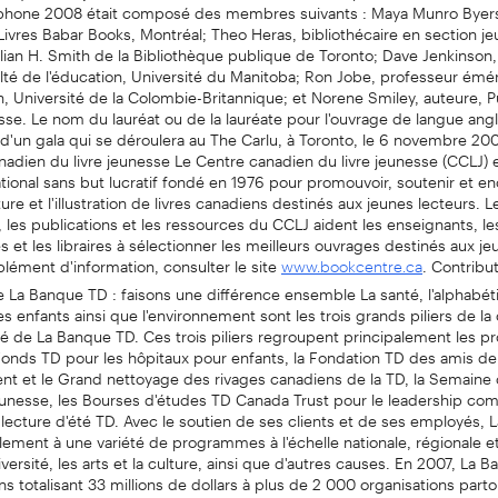
ophone 2008 était composé des membres suivants : Maya Munro Byer
 Livres Babar Books, Montréal; Theo Heras, bibliothécaire en section je
llian H. Smith de la Bibliothèque publique de Toronto; Dave Jenkinson
lté de l'éducation, Université du Manitoba; Ron Jobe, professeur éméri
n, Université de la Colombie-Britannique; et Norene Smiley, auteure, 
se. Le nom du lauréat ou de la lauréate pour l'ouvrage de langue angl
d'un gala qui se déroulera au The Carlu, à Toronto, le 6 novembre 20
adien du livre jeunesse Le Centre canadien du livre jeunesse (CCLJ) 
ional sans but lucratif fondé en 1976 pour promouvoir, soutenir et en
iture et l'illustration de livres canadiens destinés aux jeunes lecteurs. L
es publications et les ressources du CCLJ aident les enseignants, le
es et les libraires à sélectionner les meilleurs ouvrages destinés aux je
lément d'information, consulter le site
. Contribut
www.bookcentre.ca
de La Banque TD : faisons une différence ensemble La santé, l'alphabéti
es enfants ainsi que l'environnement sont les trois grands piliers de la
vité de La Banque TD. Ces trois piliers regroupent principalement les
 Fonds TD pour les hôpitaux pour enfants, la Fondation TD des amis de
ent et le Grand nettoyage des rivages canadiens de la TD, la Semaine
jeunesse, les Bourses d'études TD Canada Trust pour le leadership co
 lecture d'été TD. Avec le soutien de ses clients et de ses employés,
lement à une variété de programmes à l'échelle nationale, régionale et
iversité, les arts et la culture, ainsi que d'autres causes. En 2007, La 
s totalisant 33 millions de dollars à plus de 2 000 organisations parto
eignements: Amély Tremblay, Morin Relations Publiques, (514) 289-8