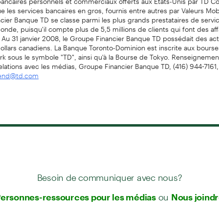
ue les services bancaires en gros, fournis entre autres par Valeurs Mob
ier Banque TD se classe parmi les plus grands prestataires de servic
onde, puisqu'il compte plus de 5,5 millions de clients qui font des aff
 Au 31 janvier 2008, le Groupe Financier Banque TD possédait des act
dollars canadiens. La Banque Toronto-Dominion est inscrite aux bours
rk sous le symbole "TD", ainsi qu'à la Bourse de Tokyo. Renseigneme
lations avec les médias, Groupe Financier Banque TD, (416) 944-7161,
send@td.com
Besoin de communiquer avec nous?
ou
ersonnes-ressources pour les médias
Nous joind