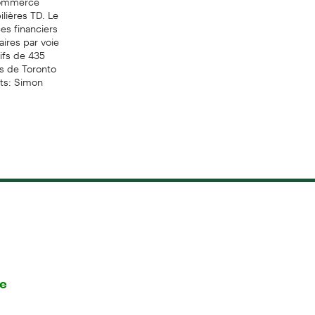
ilières TD. Le
es financiers
aires par voie
ifs de 435
es de Toronto
nts: Simon
re