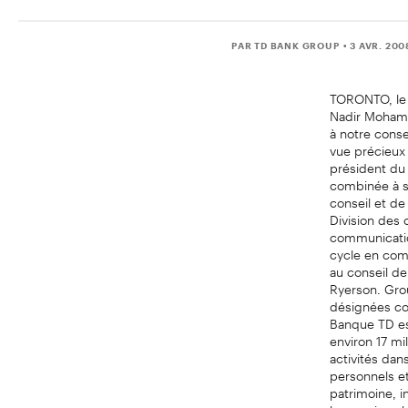
PAR TD BANK GROUP
• 3 AVR. 200
TORONTO, le 3
Nadir Mohame
à notre conse
vue précieux
président du
combinée à so
conseil et de
Division des
communicatio
cycle en com
au conseil de
Ryerson. Gro
désignées col
Banque TD es
environ 17 mi
activités dan
personnels e
patrimoine, i
les services