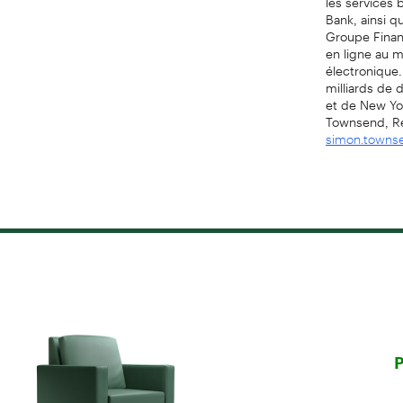
Bank, ainsi q
Groupe Financ
en ligne au m
électronique.
milliards de 
et de New Yo
Townsend, Re
simon.town
P