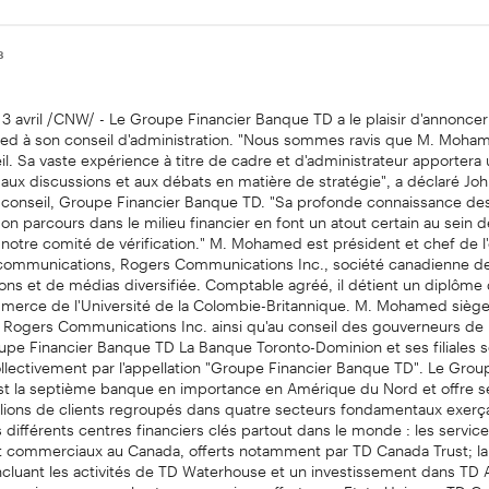
8
 avril /CNW/ - Le Groupe Financier Banque TD a le plaisir d'annoncer 
d à son conseil d'administration. "Nous sommes ravis que M. Moham
il. Sa vaste expérience à titre de cadre et d'administrateur apportera
 aux discussions et aux débats en matière de stratégie", a déclaré J
 conseil, Groupe Financier Banque TD. "Sa profonde connaissance des 
n parcours dans le milieu financier en font un atout certain au sein d
 notre comité de vérification." M. Mohamed est président et chef de l'
 communications, Rogers Communications Inc., société canadienne d
ns et de médias diversifiée. Comptable agréé, il détient un diplôme
merce de l'Université de la Colombie-Britannique. M. Mohamed sièg
 Rogers Communications Inc. ainsi qu'au conseil des gouverneurs de l
upe Financier Banque TD La Banque Toronto-Dominion et ses filiales s
lectivement par l'appellation "Groupe Financier Banque TD". Le Grou
t la septième banque en importance en Amérique du Nord et offre se
llions de clients regroupés dans quatre secteurs fondamentaux exerça
s différents centres financiers clés partout dans le monde : les servic
t commerciaux au Canada, offerts notamment par TD Canada Trust; la
ncluant les activités de TD Waterhouse et un investissement dans TD 
 bancaires personnels et commerciaux offerts aux Etats-Unis par TD