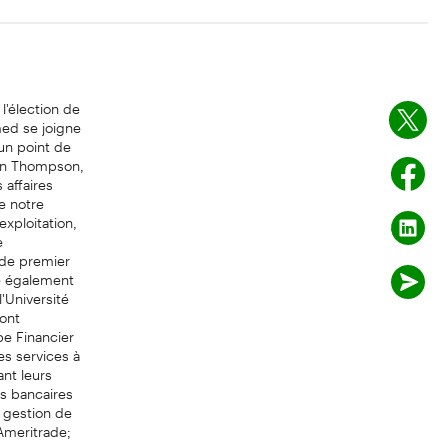
l'élection de
ed se joigne
 un point de
ohn Thompson,
affaires
e notre
exploitation,
e
 de premier
e également
'Université
ont
pe Financier
s services à
nt leurs
es bancaires
 gestion de
Ameritrade;
 Commerce