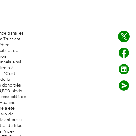
nce dans les
 Trust est
uébec,
its et de
rois
nnels ainsi
lients à
 : "C'est
de la
 donc très
 4,500 pieds
cessibilité de
 Machine
re a été
ipaux de
aient aussi
tte, du Bloc
, Vice-
nt TD Canada