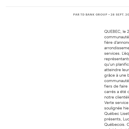
PAR TD BANK GROUP
• 28 SEPT. 2
QUEBEC, le 2
communautés 
fière d'anno
arrondisseme
services. L'é
représentants
qu'un planifi
atteindre leu
grâce à une b
communauté q
fiers de fair
carrés a été 
notre clientè
Verte service
soulignée hie
Québec Liset
présents, Lu
Québecois. C
président et