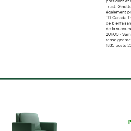
Trust. Ginet
également pr
TD Canada Tr
de bienfaisan
de la succurs
20h00 - Same
renseignemen
1835 poste 2
P