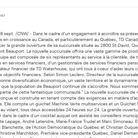
007
8 sept. /CNW/ - Dans le cadre d'un engagement à accroître sa prése
en croissance au Canada, et particulièrement au Québec, TD Canada
ncer la grande ouverture de sa succursale située au 2800 St-David, Q
nt Beauport. La nouvelle succursale offrira une vaste gamme de produ
quipe est composée de six représentants au service à la clientèle, de t
 en services financiers, d'un gestionnaire de services financiers perso
cateur financier de TD Waterhouse, qui ont tous à coeur d'aider leurs c
rs objectifs financiers. Selon Simon Leclerc, Directeur de la succursale
onne diversification économique, un vaste territoire et le dynamisme 
ue la population de Beauport continue de s'accroître. Nous sommes
e partie de cette fantastique communauté." La nouvelle succursale de
conçue et construite en tenant compte des exigences en matière d'ac
le. Elle compte un guichet Machine Verte multiservices et un Guichet
 au volant, tous deux accessibles 24 heures sur 24. La grande ouvertu
r dans le cadre d'un cocktail auquel ont assisté les conseillers munic
te Lepage, André Letendre, Marie-France Trudel et Marc Simoneau. Et
c Blanchette, de l'Action Démocratique du Québec et Christian Duque
hristine Marchildon, Première vice-présidente Québec, Daniel Demers
 Simon Leclerc, Directeur de la succursale de Beauport, représentaie