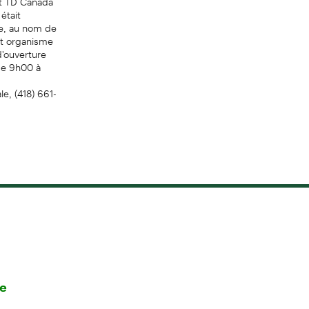
était
re, au nom de
t organisme
d'ouverture
 de 9h00 à
e, (418) 661-
re