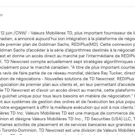
07
2 juin /CNW/ - Valeurs Mobilières TD, plus important fournisseur de li
adien, a annoncé aujourd'hui son intégration à la plateforme de négo
 de premier plan de Goldman Sachs, REDIPlus(MD). Cette connexion 
ldman Sachs d'accéder à la série d'algorithmes destinés à la négociati
st et donne un accès direct au marché par l'intermédiaire de REDIPl
X. TD Newcrest compte actuellement sept stratégies algorithmiques 
cisément pour le marché canadien. "A titre de plus important courtie
avis de faire partie de ce réseau mondial, déclare Ray Tucker, direc
tion de négociations - Nouvelles solutions de TD Newcrest. REDIPlus 
gociation de premier plan aux clients et, en leur permettant d'accéde
de TD Newcrest et d'avoir un accès direct au marché, cette plateform
à guichet unique pour tous leurs besoins en matière de négociation." Il
t aux systèmes de gestion des ordres et de l'exécution les plus popu
tre engagement à offrir la meilleure exécution qui soit à nos clients.
lières TD Inc. Valeurs Mobilières TD est une marque de commerce de
ion et désigne Valeurs Mobilières TD Inc., TD Securities (USA) LLC, 
rtaines activités de placement et de services bancaires aux grandes 
 Toronto-Dominion. TD Newcrest est une division de Valeurs Mobilière
lières TD offre une vaste gamme de produits et de services du marché