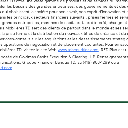
bler les besoins des grandes entreprises, des gouvernements et des c
s qui choisissent la société pour son savoir, son esprit d'innovation et 
ns les principaux secteurs financiers suivants : prises fermes et serv
 grandes entreprises, marchés de capitaux, taux d'intérêt, change et
urs Mobilières TD sert des clients de partout dans le monde et ses se
a prise ferme et la distribution de nouveaux titres de créance et de 
services-conseils sur les acquisitions et les dessaisissements stratégiq
es opérations de négociation et de placement courantes. Pour en sav
obilières TD, visitez le site Web
. REDIPlus est 
www.tdsecurities.com
éposée de Goldman Sachs Execution & Clearing, L.P. Renseignements
nications, Groupe Financier Banque TD, au (416) 983-1299 ou à
td.com