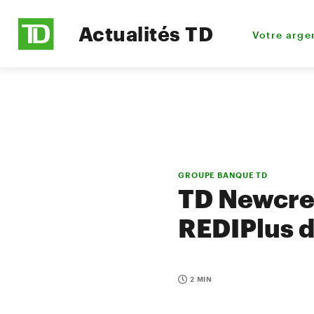
Actualités TD
Votre arge
GROUPE BANQUE TD
TD Newcres
REDIPlus 
2 MIN