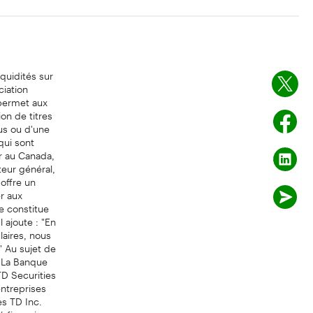
quidités sur
ciation
permet aux
on de titres
us ou d'une
qui sont
r au Canada,
teur général,
offre un
r aux
e constitue
 ajoute : "En
laires, nous
" Au sujet de
 La Banque
TD Securities
entreprises
s TD Inc.
 financier