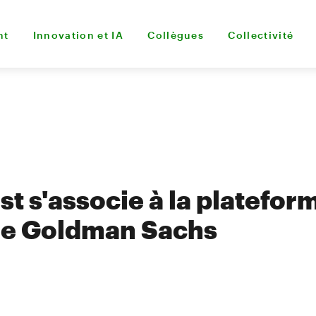
nt
Innovation et IA
Collègues
Collectivité
t s'associe à la platefor
de Goldman Sachs