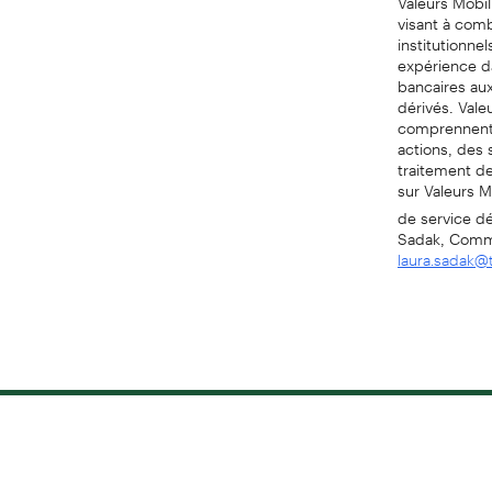
visant à com
institutionnel
expérience da
bancaires aux
dérivés. Vale
comprennent l
actions, des 
traitement d
sur Valeurs M
de service d
Sadak, Commu
laura.sadak@