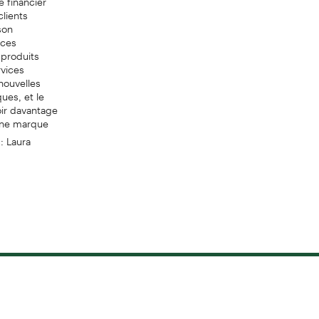
lients
son
ices
 produits
rvices
nouvelles
ues, et le
oir davantage
une marque
: Laura