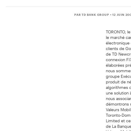
PAR TD BANK GROUP
• 12 JUIN 20
TORONTO, le 1
le marché can
électronique
clients de Go
de TD Newcre
connexion FI
élaborées pré
nous sommes r
groupe Exécu
produit de né
algorithmes 
une solution 
nous associan
démontrons no
Valeurs Mobi
Toronto-Domin
Limited et ce
de La Banque
Valeurs Mobi