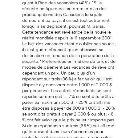
quant à l'âge des vacanciers (41 %). "Si la
sécurité ne figure pas au premier plan des
préoccupations des Canadiens lorsqu'ils
demeurent au pays, il en est tout autrement
lorsqu'ils se déplacent, poursuit M. Sallas.
Cette tendance est révélatrice de la nouvelle
réalité mondiale depuis le 11 septembre 2001.
Le but des vacances étant d'oublier ses soucis,
il n'est guère étonnant qu'on choisisse sa
destination en fonction de sa perception de la
sécurité." Préférences en matière de prix et de
modes de paiement Les vacances de rêve ont
cependant un prix. Un peu plus d'un
répondant sur trois (36 %) a fait valoir qu'il est
disposé à y consacrer entre 1 000 et 2 000 $
par personne. Les autres répondants se sont
répartis comme suit : - 7 % se sont dits prêts à
payer au maximum 500 $; - 23 % ont affirmé
être disposés à payer de 500 à 1 000 $; - 26 %
se sont dits prêts à payer 2 000 $ ou plus; - 8
% ont fait valoir que le prix ne leur importe pas.
Si deux répondants sur trois (66 %) ont affirmé
qu'ils puisent dans leurs économies pour
régler le coût de leurs vacances, un peu plus