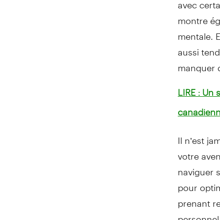
avec certa
montre éga
mentale. E
aussi tend
manquer de
LIRE : Un 
canadienne
Il n’est j
votre aven
naviguer s
pour optim
prenant re
personnel 