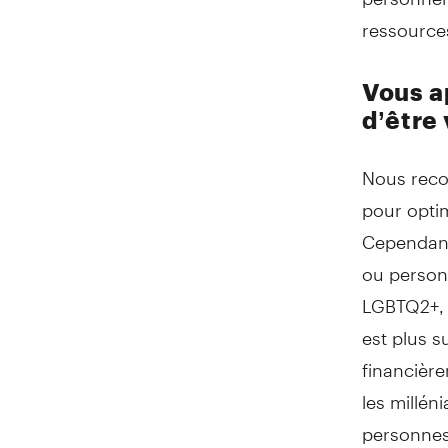
ressource
Vous a
d’être
Nous reco
pour optim
Cependant,
ou person
LGBTQ2+, 
est plus s
financièr
les millén
personnes 