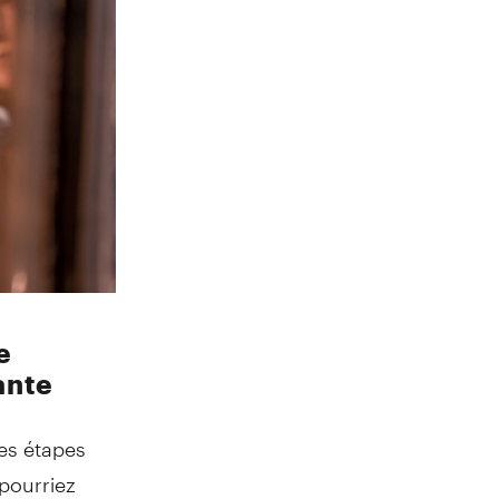
e
ante
es étapes
 pourriez