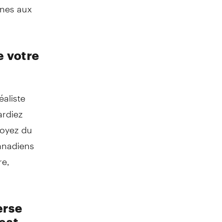
nnes aux
e votre
éaliste
ardiez
soyez du
Canadiens
re,
erse
est