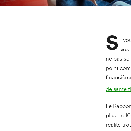
S
i vo
vos 
ne pas sol
point com
financière
de santé f
Le Rapport
plus de 10
réalité tr