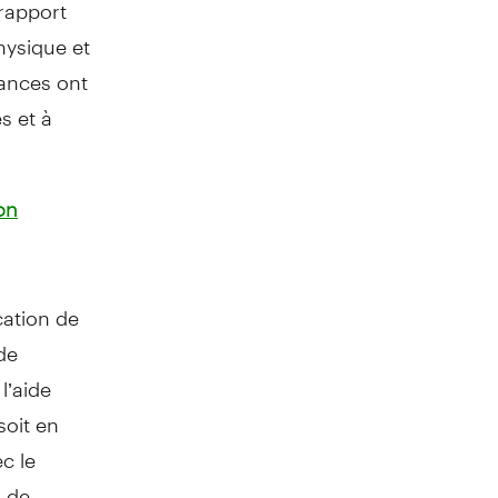
 rapport
hysique et
nances ont
s et à
on
cation de
de
l’aide
soit en
c le
s de