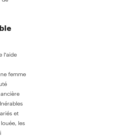
ble
l’aide
s une femme
uté
nancière
ulnérables
ariés et
louée, les
i