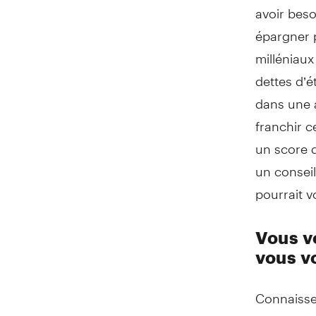
avoir beso
épargner p
milléniaux
dettes d’
dans une 
franchir c
un score d
un conseil
pourrait v
Vous vo
vous v
Connaisse
faire pour