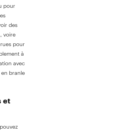
ou pour
des
voir des
 voire
urues pour
ablement à
ation avec
 en branle
 et
 pouvez
 les