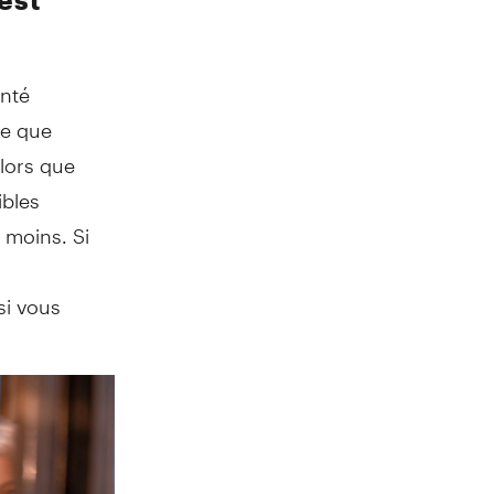
anté
ue que
alors que
ibles
 moins. Si
si vous