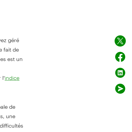
ayez géré
 fait de
nes est un
l’
indice
bale de
ts, une
ifficultés