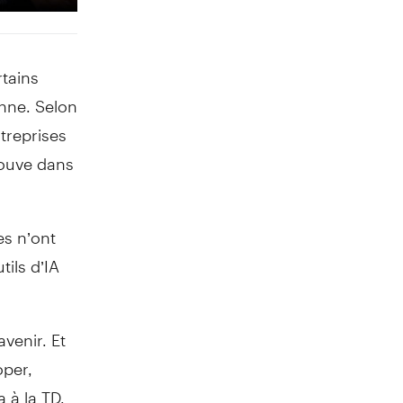
tains
nne. Selon
treprises
rouve dans
es n’ont
ils d’IA
venir. Et
oper,
 à la TD.