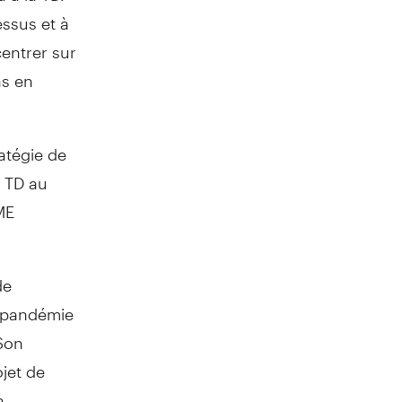
essus et à
centrer sur
ns en
atégie de
E TD au
ME
de
a pandémie
 Son
ojet de
n