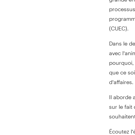
processus
programme
(CUEC).
Dans le de
avec l’an
pourquoi, 
que ce soi
d’affaires.
Il aborde a
sur le fai
souhaitent
Écoutez l’