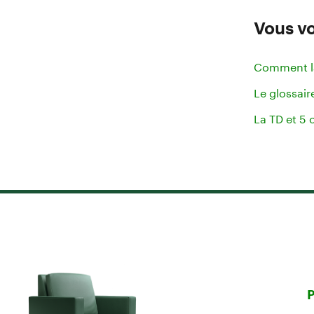
Vous vo
Comment la
Le glossair
La TD et 5 
P