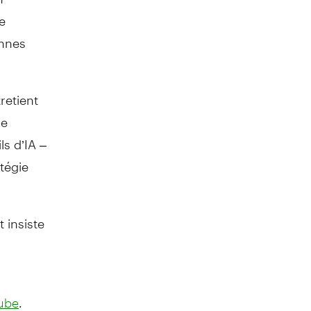
e
ennes
retient
ue
ls d’IA –
tégie
t insiste
.
ube