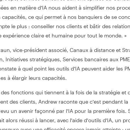
es en matière d’IA nous aident à simplifier nos proc
s capacités, ce qui permet à nos banquiers de se con
pte le plus : conseiller nos clients et bâtir des relatio
 expérience claire et humaine pour tout le monde. »
un, vice-président associé, Canaux à distance et Str
on, Initiatives stratégiques, Services bancaires aux PM
state à quel point les outils d’IA peuvent aider les P
s à élargir leurs capacités.
es fonctions qui tiennent à la fois de la stratégie et 
ent des clients, Andrew raconte que c’est pendant l
trevu un avenir façonné par l’IA pour la première fois.
t alors réussi à lancer, avec l’aide d’outils d’IA, un pr
ergure avec une efficacité encore jamais atteinte : u