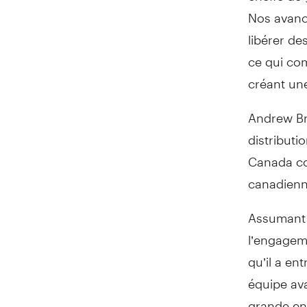
Nos avancé
libérer de
ce qui com
créant une
Andrew Bra
distributi
Canada con
canadienne
Assumant d
l’engagem
qu’il a en
équipe avai
grande env