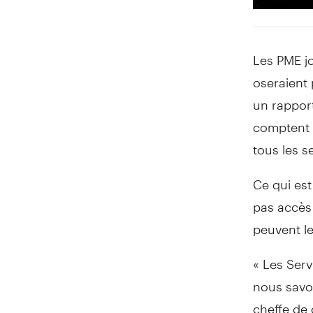
Les PME j
oseraient
un rapport
comptent 
tous les s
Ce qui est
pas accès 
peuvent le
« Les Serv
nous savon
cheffe de 