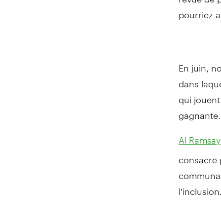
pourriez 
En juin, 
dans laqu
qui jouent
gagnante
Al Ramsay
consacre p
communaut
l’inclusion