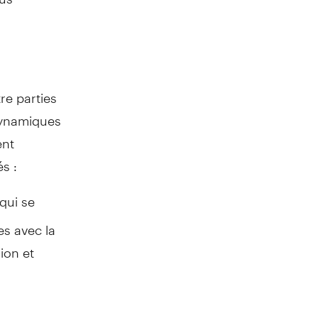
re parties
dynamiques
ent
s :
qui se
es avec la
ion et