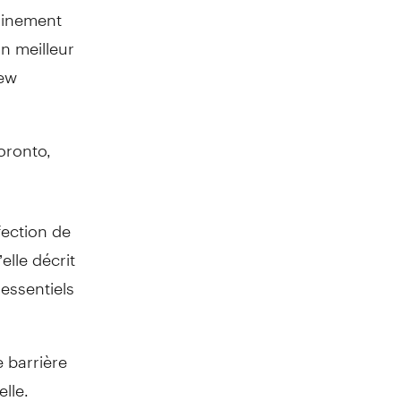
minement
n meilleur
rew
oronto,
fection de
lle décrit
essentiels
 barrière
lle.