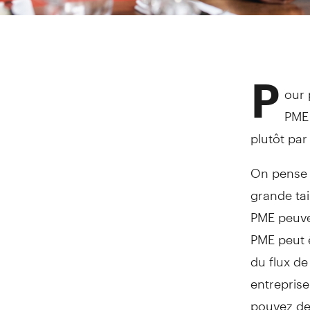
P
our 
PME 
plutôt par
On pense 
grande tai
PME peuven
PME peut ê
du flux de
entreprise
pouvez de