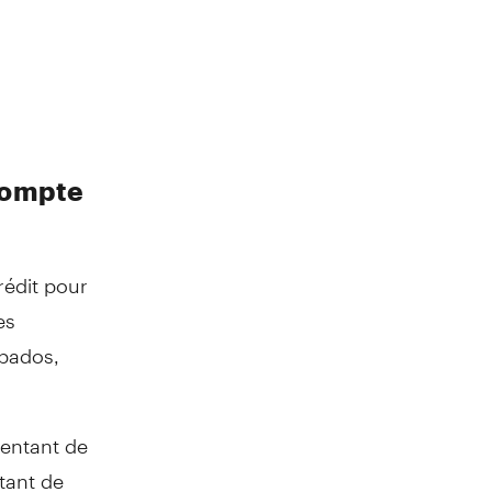
compte
rédit pour
es
abados,
tentant de
tant de