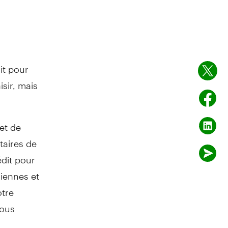
it pour
sir, mais
et de
étaires de
édit pour
diennes et
otre
vous