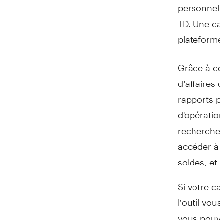
personnel
TD. Une c
plateform
Grâce à c
d’affaires
rapports p
d'opératio
recherche 
accéder à
soldes, et
Si votre c
l’outil vo
vous pouve