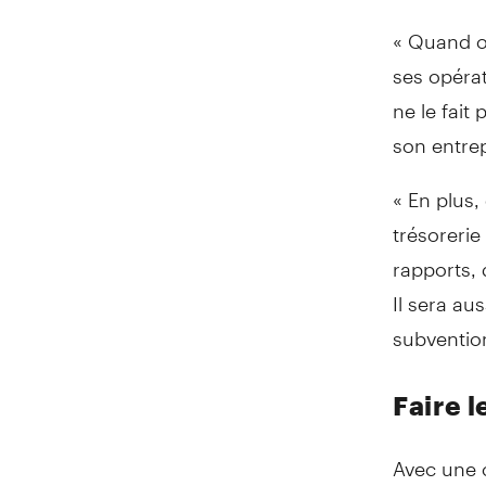
« Quand on
ses opérat
ne le fait
son entrep
« En plus, 
trésorerie
rapports, 
Il sera au
subventio
Faire 
Avec une c