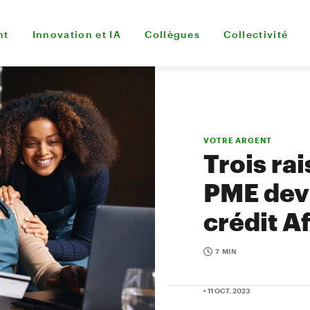
nt
Innovation et IA
Collègues
Collectivité
VOTRE ARGENT
Trois ra
PME devr
crédit A
7 MIN
• 11 OCT. 2023