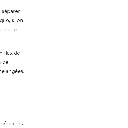
e séparer
que, si on
santé de
on flux de
n de
 mélangées.
opérations