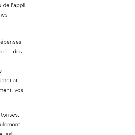
de l’appli
mes
 dépenses
 créer des
e
ate) et
ment, vos
utorisés,
seulement
aussi