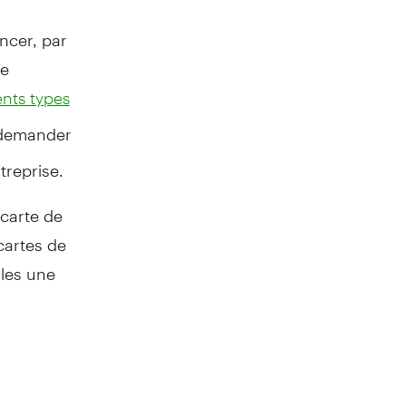
ncer, par
ne
ents types
s demander
treprise.
 carte de
cartes de
lles une