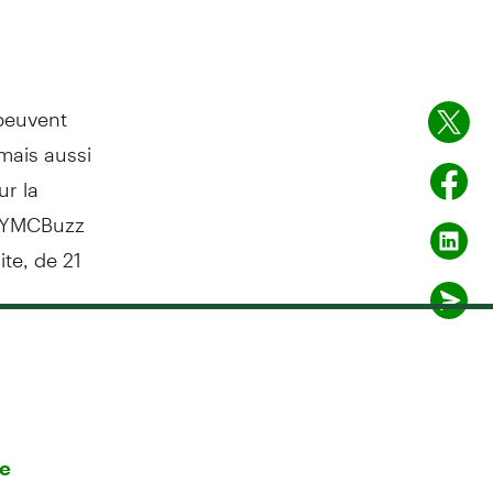
 peuvent
 mais aussi
ur la
 @YMCBuzz
te, de 21
re