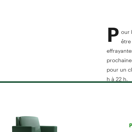
P
our 
être
effrayante
prochaine
pour un cl
h à 22 h.
P