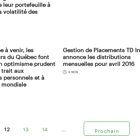
 leur portefeuille à
a volatilité des
e à venir, les
Gestion de Placements TD In
urs du Québec font
annonce les distributions
n optimisme prudent
mensuelles pour avril 2016
 trait aux
4 MIN
 personnels et à
e mondiale
12
13
14
…
Prochain