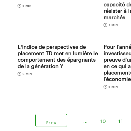
capacité de
5 MIN
résister à l
marchés
7 MIN
L’Indice de perspectives de
Pour l'anné
placement TD met en lumière le
investisse
comportement des épargnants
preuve d'u
de la génération Y
en ce qui a
placements
6 MIN
l'économi
5 MIN
…
10
11
Prev