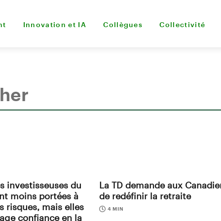
nt
Innovation et IA
Collègues
Collectivité
 investisseuses du
La TD demande aux Canadie
nt moins portées à
de redéfinir la retraite
s risques, mais elles
4 MIN
age confiance en la