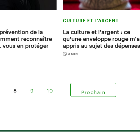
CULTURE ET L'ARGENT
 prévention de la
La culture et l’argent : ce
omment reconnaître
qu’une enveloppe rouge m’a
et vous en protéger
appris au sujet des dépenses
3 MIN
7
8
9
10
Prochain