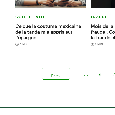
COLLECTIVITÉ
FRAUDE
Ce que la coutume mexicaine
Mois de la
de la tanda m’a appris sur
fraude : C
l’épargne
la fraude 
3 MIN
1 MIN
…
6
Prev