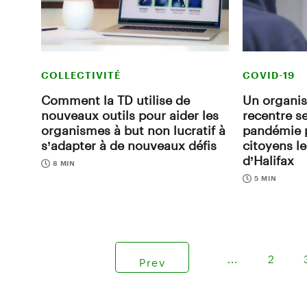
COLLECTIVITÉ
COVID-19
Comment la TD utilise de
Un organi
nouveaux outils pour aider les
recentre se
organismes à but non lucratif à
pandémie 
s’adapter à de nouveaux défis
citoyens l
d’Halifax
8 MIN
5 MIN
…
2
Prev