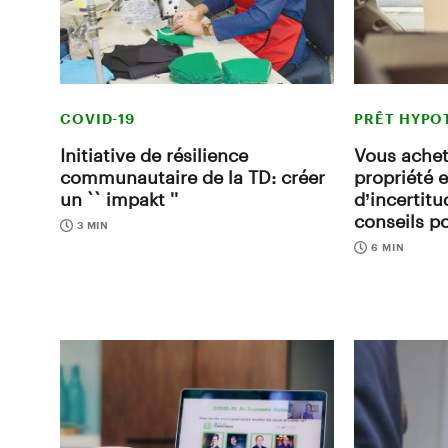
COVID-19
PRÊT HYPO
Initiative de résilience
Vous achet
communautaire de la TD: créer
propriété 
un `` impakt ''
d’incertitu
conseils p
3 MIN
6 MIN