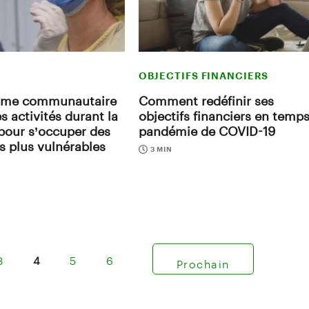
OBJECTIFS FINANCIERS
sme communautaire
Comment redéfinir ses
s activités durant la
objectifs financiers en temp
pour s’occuper des
pandémie de COVID-19
es plus vulnérables
3 MIN
3
4
5
6
Prochain